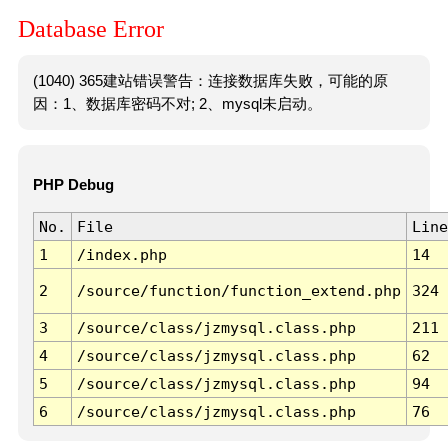
Database Error
(1040) 365建站错误警告：连接数据库失败，可能的原
因：1、数据库密码不对; 2、mysql未启动。
PHP Debug
No.
File
Line
1
/index.php
14
2
/source/function/function_extend.php
324
3
/source/class/jzmysql.class.php
211
4
/source/class/jzmysql.class.php
62
5
/source/class/jzmysql.class.php
94
6
/source/class/jzmysql.class.php
76