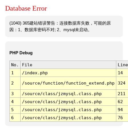
Database Error
(1040) 365建站错误警告：连接数据库失败，可能的原
因：1、数据库密码不对; 2、mysql未启动。
PHP Debug
No.
File
Line
1
/index.php
14
2
/source/function/function_extend.php
324
3
/source/class/jzmysql.class.php
211
4
/source/class/jzmysql.class.php
62
5
/source/class/jzmysql.class.php
94
6
/source/class/jzmysql.class.php
76