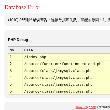
Database Error
(1040) 365建站错误警告：连接数据库失败，可能的原因：1、数
PHP Debug
No.
File
1
/index.php
2
/source/function/function_extend.php
3
/source/class/jzmysql.class.php
4
/source/class/jzmysql.class.php
5
/source/class/jzmysql.class.php
6
/source/class/jzmysql.class.php
www.365jz.com
已经将此