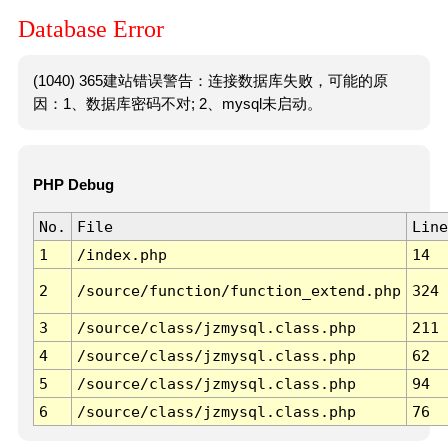
Database Error
(1040) 365建站错误警告：连接数据库失败，可能的原
因：1、数据库密码不对; 2、mysql未启动。
PHP Debug
No.
File
Line
1
/index.php
14
2
/source/function/function_extend.php
324
3
/source/class/jzmysql.class.php
211
4
/source/class/jzmysql.class.php
62
5
/source/class/jzmysql.class.php
94
6
/source/class/jzmysql.class.php
76