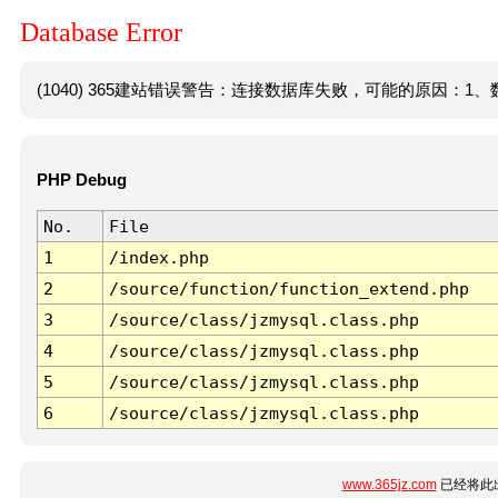
Database Error
(1040) 365建站错误警告：连接数据库失败，可能的原因：1、数
PHP Debug
No.
File
1
/index.php
2
/source/function/function_extend.php
3
/source/class/jzmysql.class.php
4
/source/class/jzmysql.class.php
5
/source/class/jzmysql.class.php
6
/source/class/jzmysql.class.php
www.365jz.com
已经将此