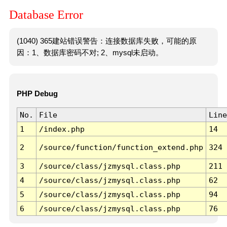
Database Error
(1040) 365建站错误警告：连接数据库失败，可能的原
因：1、数据库密码不对; 2、mysql未启动。
PHP Debug
No.
File
Line
1
/index.php
14
2
/source/function/function_extend.php
324
3
/source/class/jzmysql.class.php
211
4
/source/class/jzmysql.class.php
62
5
/source/class/jzmysql.class.php
94
6
/source/class/jzmysql.class.php
76