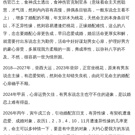
伤官己土，食神戊土透出，食神伤官克制官杀（意味着命主天然聪
慧，才气强，然则内内容有高慢，择偶条目较高，一般东说念主看不
上），增多了婚配的不顺，年支卯木为桃花，天然命主的本身条目可
以，不乏异性缘，然则容易遭逢烂桃花，正缘婚配难找，这么的八
字，念念要婚配心扉更告成，早日恋爱成婚，婚后活命更厚实和解，
就需要付出东说念主为勤劳，活命中好好谋划男女心扉，护理好男方
的豪心扉受，多展现我方柔顺的一面，弗成率性，以弥补八字的不
及。不然，很容易一世为情所困。
2018—2027年，癸酉大运，2023年癸卯，正官坐桃花，原来有男东
说念主缘，有恋爱契机，然则命主却错失良机，由此可见命主的婚配
心扉确乎不顺。
2024年甲辰，心扉运势欠佳，有男东说念主也守不住的迹象，是以婚
恋上难有得益。
2026年丙午，寅午戌三合，引动婚配宫日支，有异性缘，有契机遭逢
恋爱、成婚对象，农历1，2，3，4，10，11月遭逢异性缘的几率更
大，命主可以多钟情一下，要是有中意的对象，大约心爱我方的东说