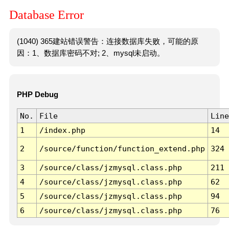
Database Error
(1040) 365建站错误警告：连接数据库失败，可能的原
因：1、数据库密码不对; 2、mysql未启动。
PHP Debug
No.
File
Line
1
/index.php
14
2
/source/function/function_extend.php
324
3
/source/class/jzmysql.class.php
211
4
/source/class/jzmysql.class.php
62
5
/source/class/jzmysql.class.php
94
6
/source/class/jzmysql.class.php
76