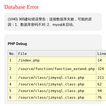
Database Error
(1040) 365建站错误警告：连接数据库失败，可能的原
因：1、数据库密码不对; 2、mysql未启动。
PHP Debug
No.
File
Line
1
/index.php
14
2
/source/function/function_extend.php
324
3
/source/class/jzmysql.class.php
211
4
/source/class/jzmysql.class.php
62
5
/source/class/jzmysql.class.php
94
6
/source/class/jzmysql.class.php
76