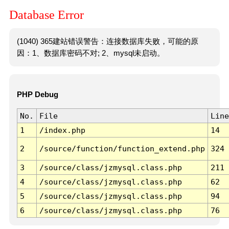
Database Error
(1040) 365建站错误警告：连接数据库失败，可能的原
因：1、数据库密码不对; 2、mysql未启动。
PHP Debug
No.
File
Line
1
/index.php
14
2
/source/function/function_extend.php
324
3
/source/class/jzmysql.class.php
211
4
/source/class/jzmysql.class.php
62
5
/source/class/jzmysql.class.php
94
6
/source/class/jzmysql.class.php
76