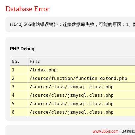
Database Error
(1040) 365建站错误警告：连接数据库失败，可能的原因：1、数
PHP Debug
No.
File
1
/index.php
2
/source/function/function_extend.php
3
/source/class/jzmysql.class.php
4
/source/class/jzmysql.class.php
5
/source/class/jzmysql.class.php
6
/source/class/jzmysql.class.php
www.365jz.com
已经将此