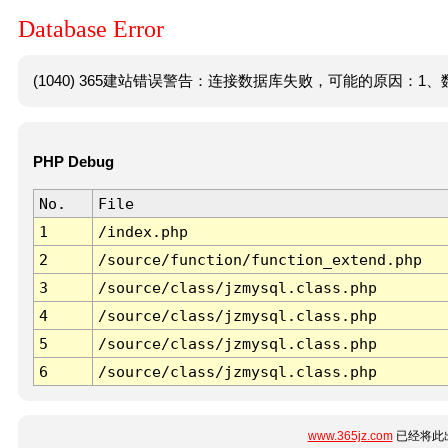
Database Error
(1040) 365建站错误警告：连接数据库失败，可能的原因：1、数
PHP Debug
No.
File
1
/index.php
2
/source/function/function_extend.php
3
/source/class/jzmysql.class.php
4
/source/class/jzmysql.class.php
5
/source/class/jzmysql.class.php
6
/source/class/jzmysql.class.php
www.365jz.com
已经将此