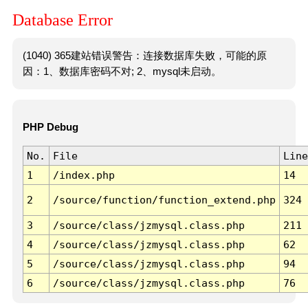
Database Error
(1040) 365建站错误警告：连接数据库失败，可能的原
因：1、数据库密码不对; 2、mysql未启动。
PHP Debug
No.
File
Line
1
/index.php
14
2
/source/function/function_extend.php
324
3
/source/class/jzmysql.class.php
211
4
/source/class/jzmysql.class.php
62
5
/source/class/jzmysql.class.php
94
6
/source/class/jzmysql.class.php
76