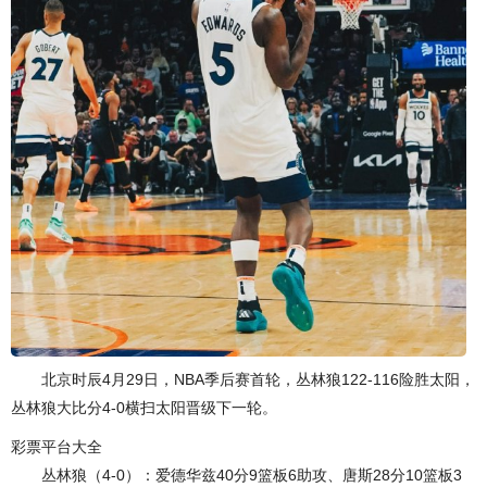
北京时辰4月29日，NBA季后赛首轮，丛林狼122-116险胜太阳，
丛林狼大比分4-0横扫太阳晋级下一轮。
彩票平台大全
丛林狼（4-0）：爱德华兹40分9篮板6助攻、唐斯28分10篮板3