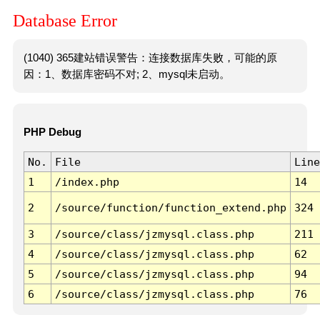
Database Error
(1040) 365建站错误警告：连接数据库失败，可能的原
因：1、数据库密码不对; 2、mysql未启动。
PHP Debug
No.
File
Line
1
/index.php
14
2
/source/function/function_extend.php
324
3
/source/class/jzmysql.class.php
211
4
/source/class/jzmysql.class.php
62
5
/source/class/jzmysql.class.php
94
6
/source/class/jzmysql.class.php
76