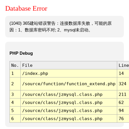
Database Error
(1040) 365建站错误警告：连接数据库失败，可能的原
因：1、数据库密码不对; 2、mysql未启动。
PHP Debug
No.
File
Line
1
/index.php
14
2
/source/function/function_extend.php
324
3
/source/class/jzmysql.class.php
211
4
/source/class/jzmysql.class.php
62
5
/source/class/jzmysql.class.php
94
6
/source/class/jzmysql.class.php
76