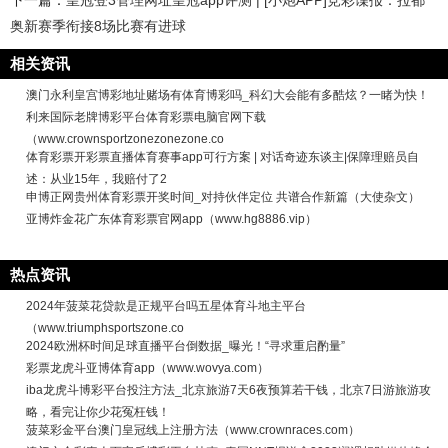
奥新赛季衔接8场比赛有进球
相关资讯
澳门永利皇宫博彩地址赌场有体育博彩吗_科幻大会能有多酷炫？一睹为快！
利来国际老牌博彩平台体育彩票电脑官网下载
（www.crownsportzonezonezone.co
体育彩票开彩票直播体育赛事app可行方案 | 对话奇迹东谈主|保障理赔员自
述：从业15年，我赔付了2
申博正网贵州体育彩票开奖时间_对持伙伴定位 共谱合作新篇（大使杂文）
亚博炸金花广东体育彩票官网app（www.hg8886.vip）
热点资讯
2024年菠菜花贷款是正规平台吗五星体育斗地主平台
（www.triumphsportszone.co
2024欧洲杯时间足球直播平台倒数据_曝光！“寻求重启酌量”
彩票龙虎斗亚博体育app（www.wovya.com）
iba龙虎斗博彩平台投注方法_北京旅游7天6夜预算若干钱，北京7日游旅游攻
略，看完让你少花冤枉钱！
菠菜彩金平台澳门皇冠线上注册方法（www.crownraces.com）