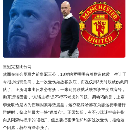
皇冠完整比分网
然而在转会曼联之前皇冠三公，18岁约罗明明有着耐造体质，生计于
今很少出现伤病，上一次受伤如故客岁底，而况仅用3天时辰就伤愈归
队了。正所谓事出反常必有妖，一来到曼联就从铁东谈主变成病号，
抛开运谈因素，“东谈主祸”是不得不考虑的问题。调动巧的是，上赛
季曼联恰是因为伤病因素导致崩盘，这亦然滕哈赫在为恶运赛季进行
辩解时，祭出的最大一块“遮羞布”。正因如斯，有不少球迷把锋芒指
向从阿森纳挖来的“兽医”，但是要把霍伊伦和约罗这次受伤，推给这
个因素，赫然有些牵强了。