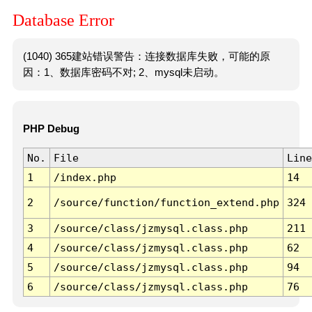
Database Error
(1040) 365建站错误警告：连接数据库失败，可能的原
因：1、数据库密码不对; 2、mysql未启动。
PHP Debug
No.
File
Line
1
/index.php
14
2
/source/function/function_extend.php
324
3
/source/class/jzmysql.class.php
211
4
/source/class/jzmysql.class.php
62
5
/source/class/jzmysql.class.php
94
6
/source/class/jzmysql.class.php
76