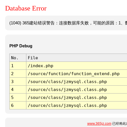
Database Error
(1040) 365建站错误警告：连接数据库失败，可能的原因：1、数
PHP Debug
No.
File
1
/index.php
2
/source/function/function_extend.php
3
/source/class/jzmysql.class.php
4
/source/class/jzmysql.class.php
5
/source/class/jzmysql.class.php
6
/source/class/jzmysql.class.php
www.365jz.com
已经将此