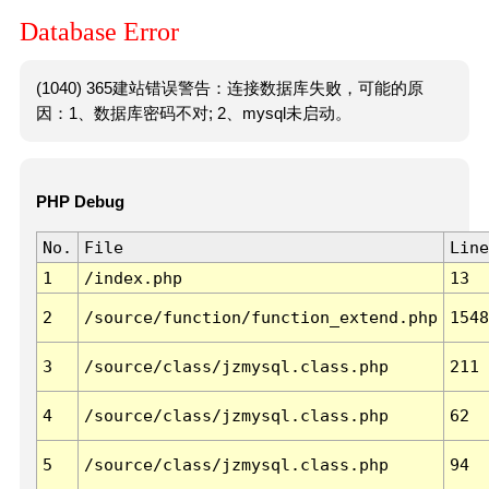
Database Error
(1040) 365建站错误警告：连接数据库失败，可能的原
因：1、数据库密码不对; 2、mysql未启动。
PHP Debug
No.
File
Line
1
/index.php
13
2
/source/function/function_extend.php
1548
3
/source/class/jzmysql.class.php
211
4
/source/class/jzmysql.class.php
62
5
/source/class/jzmysql.class.php
94