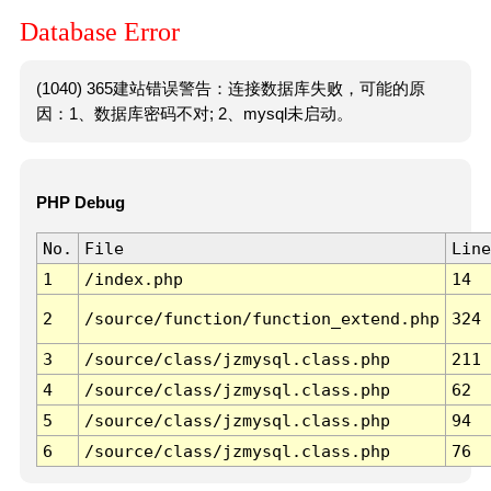
Database Error
(1040) 365建站错误警告：连接数据库失败，可能的原
因：1、数据库密码不对; 2、mysql未启动。
PHP Debug
No.
File
Line
1
/index.php
14
2
/source/function/function_extend.php
324
3
/source/class/jzmysql.class.php
211
4
/source/class/jzmysql.class.php
62
5
/source/class/jzmysql.class.php
94
6
/source/class/jzmysql.class.php
76