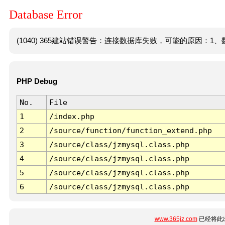
Database Error
(1040) 365建站错误警告：连接数据库失败，可能的原因：1、数
PHP Debug
No.
File
1
/index.php
2
/source/function/function_extend.php
3
/source/class/jzmysql.class.php
4
/source/class/jzmysql.class.php
5
/source/class/jzmysql.class.php
6
/source/class/jzmysql.class.php
www.365jz.com
已经将此