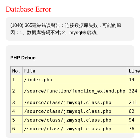
Database Error
(1040) 365建站错误警告：连接数据库失败，可能的原
因：1、数据库密码不对; 2、mysql未启动。
PHP Debug
No.
File
Line
1
/index.php
14
2
/source/function/function_extend.php
324
3
/source/class/jzmysql.class.php
211
4
/source/class/jzmysql.class.php
62
5
/source/class/jzmysql.class.php
94
6
/source/class/jzmysql.class.php
76