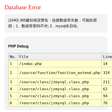
Database Error
(1040) 365建站错误警告：连接数据库失败，可能的原
因：1、数据库密码不对; 2、mysql未启动。
PHP Debug
No.
File
Line
1
/index.php
14
2
/source/function/function_extend.php
324
3
/source/class/jzmysql.class.php
211
4
/source/class/jzmysql.class.php
62
5
/source/class/jzmysql.class.php
94
6
/source/class/jzmysql.class.php
76