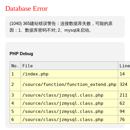
Database Error
(1040) 365建站错误警告：连接数据库失败，可能的原
因：1、数据库密码不对; 2、mysql未启动。
PHP Debug
No.
File
Line
1
/index.php
14
2
/source/function/function_extend.php
324
3
/source/class/jzmysql.class.php
211
4
/source/class/jzmysql.class.php
62
5
/source/class/jzmysql.class.php
94
6
/source/class/jzmysql.class.php
76