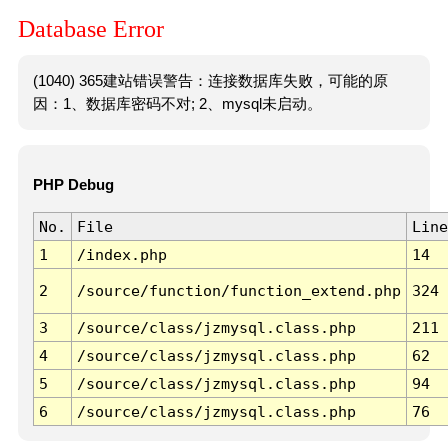
Database Error
(1040) 365建站错误警告：连接数据库失败，可能的原
因：1、数据库密码不对; 2、mysql未启动。
PHP Debug
No.
File
Line
1
/index.php
14
2
/source/function/function_extend.php
324
3
/source/class/jzmysql.class.php
211
4
/source/class/jzmysql.class.php
62
5
/source/class/jzmysql.class.php
94
6
/source/class/jzmysql.class.php
76