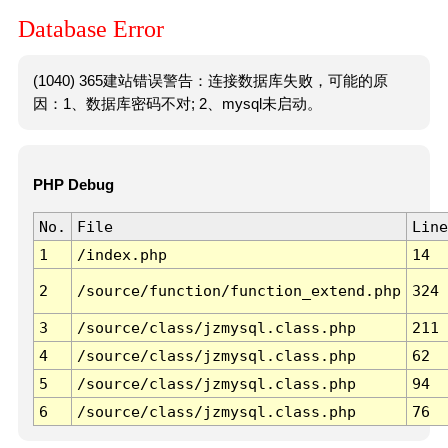
Database Error
(1040) 365建站错误警告：连接数据库失败，可能的原
因：1、数据库密码不对; 2、mysql未启动。
PHP Debug
No.
File
Line
1
/index.php
14
2
/source/function/function_extend.php
324
3
/source/class/jzmysql.class.php
211
4
/source/class/jzmysql.class.php
62
5
/source/class/jzmysql.class.php
94
6
/source/class/jzmysql.class.php
76