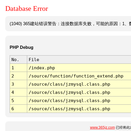
Database Error
(1040) 365建站错误警告：连接数据库失败，可能的原因：1、数
PHP Debug
No.
File
1
/index.php
2
/source/function/function_extend.php
3
/source/class/jzmysql.class.php
4
/source/class/jzmysql.class.php
5
/source/class/jzmysql.class.php
6
/source/class/jzmysql.class.php
www.365jz.com
已经将此