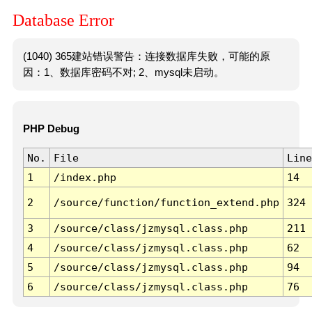
Database Error
(1040) 365建站错误警告：连接数据库失败，可能的原
因：1、数据库密码不对; 2、mysql未启动。
PHP Debug
No.
File
Line
1
/index.php
14
2
/source/function/function_extend.php
324
3
/source/class/jzmysql.class.php
211
4
/source/class/jzmysql.class.php
62
5
/source/class/jzmysql.class.php
94
6
/source/class/jzmysql.class.php
76