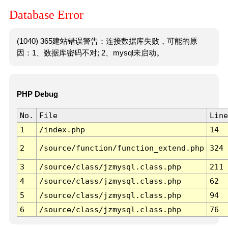
Database Error
(1040) 365建站错误警告：连接数据库失败，可能的原
因：1、数据库密码不对; 2、mysql未启动。
PHP Debug
No.
File
Line
1
/index.php
14
2
/source/function/function_extend.php
324
3
/source/class/jzmysql.class.php
211
4
/source/class/jzmysql.class.php
62
5
/source/class/jzmysql.class.php
94
6
/source/class/jzmysql.class.php
76