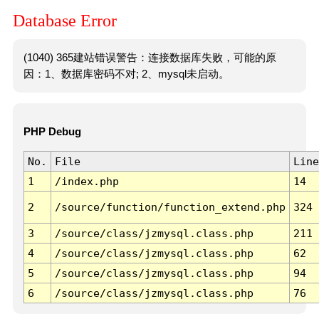
Database Error
(1040) 365建站错误警告：连接数据库失败，可能的原
因：1、数据库密码不对; 2、mysql未启动。
PHP Debug
No.
File
Line
1
/index.php
14
2
/source/function/function_extend.php
324
3
/source/class/jzmysql.class.php
211
4
/source/class/jzmysql.class.php
62
5
/source/class/jzmysql.class.php
94
6
/source/class/jzmysql.class.php
76