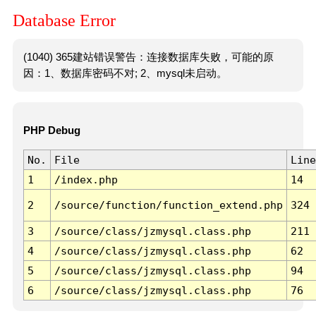
Database Error
(1040) 365建站错误警告：连接数据库失败，可能的原
因：1、数据库密码不对; 2、mysql未启动。
PHP Debug
No.
File
Line
1
/index.php
14
2
/source/function/function_extend.php
324
3
/source/class/jzmysql.class.php
211
4
/source/class/jzmysql.class.php
62
5
/source/class/jzmysql.class.php
94
6
/source/class/jzmysql.class.php
76