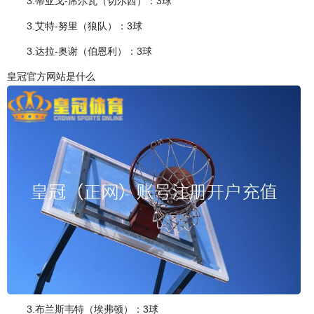
3.蒂亚戈-席尔瓦（切尔西）：3球
3.艾特-努里（狼队）：3球
3.达拉-奥谢（伯恩利）：3球
皇冠官方网站是什么
3.布兰斯韦特（埃弗顿）：3球