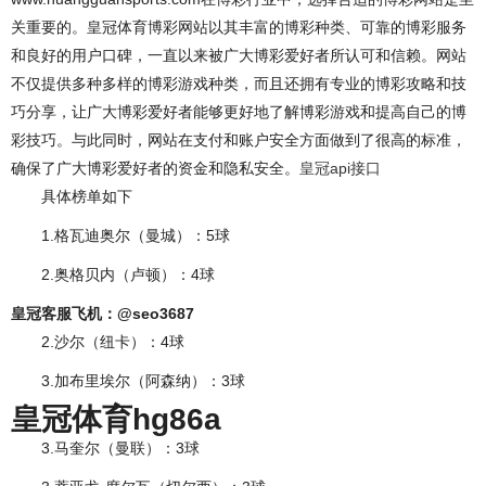
关重要的。皇冠体育博彩网站以其丰富的博彩种类、可靠的博彩服务
和良好的用户口碑，一直以来被广大博彩爱好者所认可和信赖。网站
不仅提供多种多样的博彩游戏种类，而且还拥有专业的博彩攻略和技
巧分享，让广大博彩爱好者能够更好地了解博彩游戏和提高自己的博
彩技巧。与此同时，网站在支付和账户安全方面做到了很高的标准，
确保了广大博彩爱好者的资金和隐私安全。
皇冠api接口
具体榜单如下
1.格瓦迪奥尔（曼城）：5球
2.奥格贝内（卢顿）：4球
皇冠客服飞机：@seo3687
2.沙尔（纽卡）：4球
3.加布里埃尔（阿森纳）：3球
皇冠体育hg86a
3.马奎尔（曼联）：3球