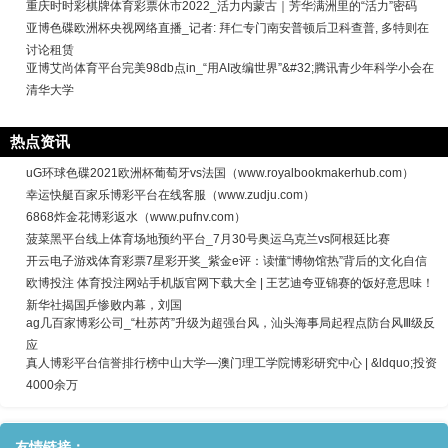
重庆时时彩棋牌体育彩票休市2022_活力内蒙古｜芳华满洲里的“活力”密码
亚博色碟欧洲杯央视网络直播_记者: 拜仁专门南安普顿后卫科查普, 多特则在
讨论租赁
亚博艾尚体育平台完美98db点in_“用AI改编世界”&#32;腾讯青少年科学小会在
清华大学
热点资讯
uG环球色碟2021欧洲杯葡萄牙vs法国（www.royalbookmakerhub.com）
幸运快艇百家乐博彩平台在线客服（www.zudju.com）
6868炸金花博彩返水（www.pufnv.com）
菠菜黑平台线上体育场地预约平台_7月30号奥运乌克兰vs阿根廷比赛
开云电子游戏体育彩票7星彩开奖_紫金e评：读懂“博物馆热”背后的文化自信
欧博投注 体育投注网站手机版官网下载大全 | 王艺迪夸亚锦赛的饭好意思味！
新华社揭国乒惨败内幕，刘国
ag几百家博彩公司_“杜苏芮”升级为超强台风，汕头海事局起程点防台风Ⅲ级反
应
真人博彩平台信誉排行榜中山大学—澳门理工学院博彩研究中心 | &ldquo;投资
4000余万
友情链接：