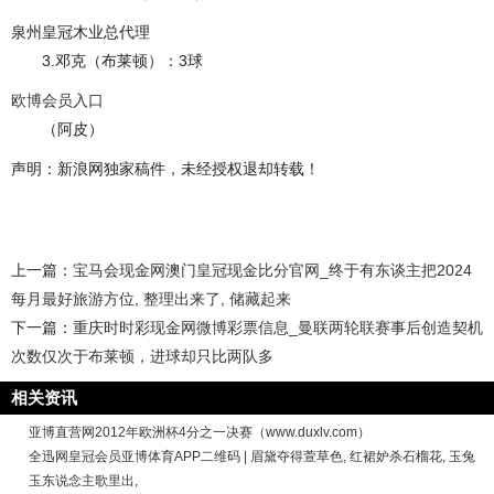
泉州皇冠木业总代理
3.邓克（布莱顿）：3球
欧博会员入口
（阿皮）
声明：新浪网独家稿件，未经授权退却转载！
上一篇：
宝马会现金网澳门皇冠现金比分官网_终于有东谈主把2024
每月最好旅游方位, 整理出来了, 储藏起来
下一篇：
重庆时时彩现金网微博彩票信息_曼联两轮联赛事后创造契机
次数仅次于布莱顿，进球却只比两队多
相关资讯
亚博直营网2012年欧洲杯4分之一决赛（www.duxlv.com）
全迅网皇冠会员亚博体育APP二维码 | 眉黛夺得萱草色, 红裙妒杀石榴花, 玉兔
玉东说念主歌里出,