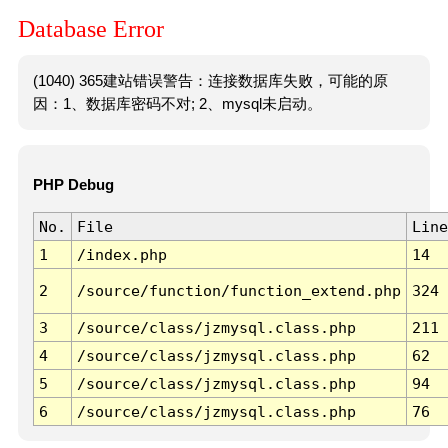
Database Error
(1040) 365建站错误警告：连接数据库失败，可能的原
因：1、数据库密码不对; 2、mysql未启动。
PHP Debug
No.
File
Line
1
/index.php
14
2
/source/function/function_extend.php
324
3
/source/class/jzmysql.class.php
211
4
/source/class/jzmysql.class.php
62
5
/source/class/jzmysql.class.php
94
6
/source/class/jzmysql.class.php
76