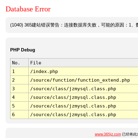
Database Error
(1040) 365建站错误警告：连接数据库失败，可能的原因：1、数
PHP Debug
No.
File
1
/index.php
2
/source/function/function_extend.php
3
/source/class/jzmysql.class.php
4
/source/class/jzmysql.class.php
5
/source/class/jzmysql.class.php
6
/source/class/jzmysql.class.php
www.365jz.com
已经将此