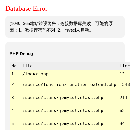
Database Error
(1040) 365建站错误警告：连接数据库失败，可能的原
因：1、数据库密码不对; 2、mysql未启动。
PHP Debug
No.
File
Line
1
/index.php
13
2
/source/function/function_extend.php
1548
3
/source/class/jzmysql.class.php
211
4
/source/class/jzmysql.class.php
62
5
/source/class/jzmysql.class.php
94