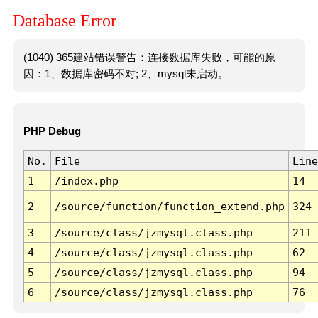
Database Error
(1040) 365建站错误警告：连接数据库失败，可能的原
因：1、数据库密码不对; 2、mysql未启动。
PHP Debug
No.
File
Line
1
/index.php
14
2
/source/function/function_extend.php
324
3
/source/class/jzmysql.class.php
211
4
/source/class/jzmysql.class.php
62
5
/source/class/jzmysql.class.php
94
6
/source/class/jzmysql.class.php
76